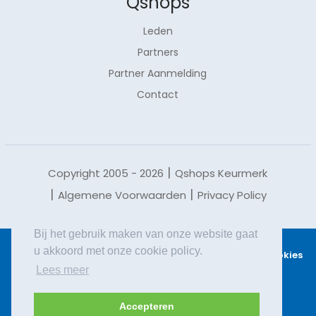
Qshops
Leden
Partners
Partner Aanmelding
Contact
Copyright 2005 - 2026
Qshops Keurmerk
Algemene Voorwaarden
Privacy Policy
Bij het gebruik maken van onze website gaat
u akkoord met onze cookie policy.
Qshops maakt gebruik van cookies.
Lees meer
over cookies
Lees meer
en waarom we deze gebruiken.
Accepteren
ACCEPTEREN