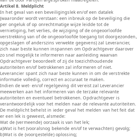
Artikel 8. Meldplicht
In het geval van een beveiligingslek en/of een datalek
(waaronder wordt verstaan: een inbreuk op de beveiliging die
per ongeluk of op onrechtmatige wijze leidde tot de
vernietiging, het verlies, de wijziging of de ongeoorloofde
verstrekking van of de ongeoorloofde toegang tot doorgezonden,
opgeslagen of anderszins verwekte gegevens) zal Leverancier,
zich naar beste kunnen inspannen om Opdrachtgever daarover
zo snel mogelijk te informeren naar aanleiding waarvan
Opdrachtgever beoordeelt of zij de toezichthoudende
autoriteiten en/of betrokkenen zal informeren of niet.
Leverancier spant zich naar beste kunnen in om de verstrekte
informatie volledig, correct en accuraat te maken.
Indien de wet- en/of regelgeving dit vereist zal Leverancier
meewerken aan het informeren van de terzake relevante
autoriteiten en eventueel betrokkenen. Opdrachtgever is
verantwoordelijk voor het melden naar de relevante autoriteiten.
De meldplicht behelst in ieder geval het melden van het feit dat
er een lek is geweest, alsmede:
Wat de (vermeende) oorzaak is van het lek;
a)Wat is het (vooralsnog bekende en/of te verwachten) gevolg;
b)Wat is de (voorgestelde) oplossing;