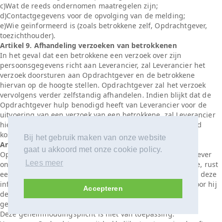
c)Wat de reeds ondernomen maatregelen zijn;
d)Contactgegevens voor de opvolging van de melding;
e)Wie geïnformeerd is (zoals betrokkene zelf, Opdrachtgever,
toezichthouder).
Artikel 9. Afhandeling verzoeken van betrokkenen
In het geval dat een betrokkene een verzoek over zijn
persoonsgegevens richt aan Leverancier, zal Leverancier het
verzoek doorsturen aan Opdrachtgever en de betrokkene
hiervan op de hoogte stellen. Opdrachtgever zal het verzoek
vervolgens verder zelfstandig afhandelen. Indien blijkt dat de
Opdrachtgever hulp benodigd heeft van Leverancier voor de
uitvoering van een verzoek van een betrokkene, zal Leverancier
hieraan meewerken en kan Leverancier hiervoor onverwijld
kosten in rekening brengen.
Bij het gebruik maken van onze website
Artikel 10. Geheimhouding en vertrouwelijkheid
gaat u akkoord met onze cookie policy.
Op alle Persoonsgegevens die Leverancier van Opdrachtgever
Lees meer
ontvangt en/of zelf verzamelt in het kader van deze Bijlage, rust
een geheimhoudingsplicht jegens derden. Leverancier zal deze
informatie niet voor een ander doel gebruiken dan waarvoor hij
Accepteren
deze heeft verkregen, tenzij deze in een zodanige vorm is
gebracht dat deze niet tot betrokkenen herleidbaar is.
Deze geheimhoudingsplicht is niet van toepassing: