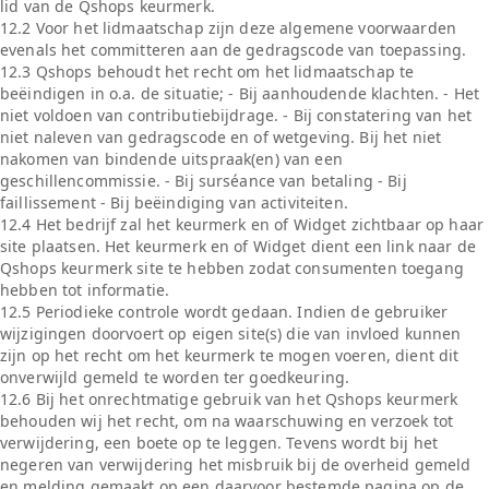
lid van de Qshops keurmerk.
12.2 Voor het lidmaatschap zijn deze algemene voorwaarden
evenals het committeren aan de gedragscode van toepassing.
12.3 Qshops behoudt het recht om het lidmaatschap te
beëindigen in o.a. de situatie; - Bij aanhoudende klachten. - Het
niet voldoen van contributiebijdrage. - Bij constatering van het
niet naleven van gedragscode en of wetgeving. Bij het niet
nakomen van bindende uitspraak(en) van een
geschillencommissie. - Bij surséance van betaling - Bij
faillissement - Bij beëindiging van activiteiten.
12.4 Het bedrijf zal het keurmerk en of Widget zichtbaar op haar
site plaatsen. Het keurmerk en of Widget dient een link naar de
Qshops keurmerk site te hebben zodat consumenten toegang
hebben tot informatie.
12.5 Periodieke controle wordt gedaan. Indien de gebruiker
wijzigingen doorvoert op eigen site(s) die van invloed kunnen
zijn op het recht om het keurmerk te mogen voeren, dient dit
onverwijld gemeld te worden ter goedkeuring.
12.6 Bij het onrechtmatige gebruik van het Qshops keurmerk
behouden wij het recht, om na waarschuwing en verzoek tot
verwijdering, een boete op te leggen. Tevens wordt bij het
negeren van verwijdering het misbruik bij de overheid gemeld
en melding gemaakt op een daarvoor bestemde pagina op de