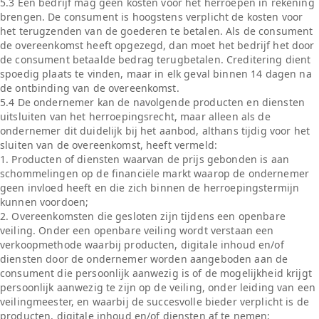
5.3 Een bedrijf mag geen kosten voor het herroepen in rekening
brengen. De consument is hoogstens verplicht de kosten voor
het terugzenden van de goederen te betalen. Als de consument
de overeenkomst heeft opgezegd, dan moet het bedrijf het door
de consument betaalde bedrag terugbetalen. Creditering dient
spoedig plaats te vinden, maar in elk geval binnen 14 dagen na
de ontbinding van de overeenkomst.
5.4 De ondernemer kan de navolgende producten en diensten
uitsluiten van het herroepingsrecht, maar alleen als de
ondernemer dit duidelijk bij het aanbod, althans tijdig voor het
sluiten van de overeenkomst, heeft vermeld:
1. Producten of diensten waarvan de prijs gebonden is aan
schommelingen op de financiële markt waarop de ondernemer
geen invloed heeft en die zich binnen de herroepingstermijn
kunnen voordoen;
2. Overeenkomsten die gesloten zijn tijdens een openbare
veiling. Onder een openbare veiling wordt verstaan een
verkoopmethode waarbij producten, digitale inhoud en/of
diensten door de ondernemer worden aangeboden aan de
consument die persoonlijk aanwezig is of de mogelijkheid krijgt
persoonlijk aanwezig te zijn op de veiling, onder leiding van een
veilingmeester, en waarbij de succesvolle bieder verplicht is de
producten, digitale inhoud en/of diensten af te nemen;