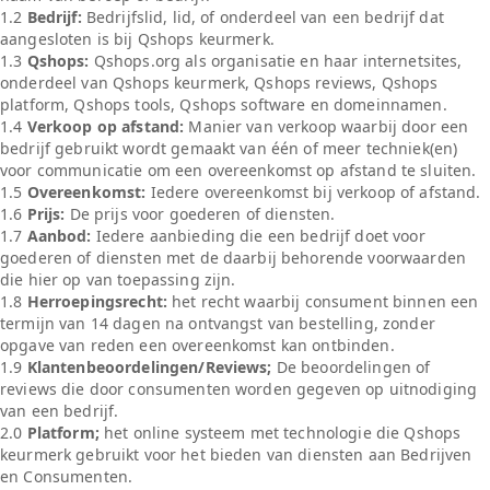
1.2
Bedrijf:
Bedrijfslid, lid, of onderdeel van een bedrijf dat
aangesloten is bij Qshops keurmerk.
1.3
Qshops:
Qshops.org als organisatie en haar internetsites,
onderdeel van Qshops keurmerk, Qshops reviews, Qshops
platform, Qshops tools, Qshops software en domeinnamen.
1.4
Verkoop op afstand:
Manier van verkoop waarbij door een
bedrijf gebruikt wordt gemaakt van één of meer techniek(en)
voor communicatie om een overeenkomst op afstand te sluiten.
1.5
Overeenkomst:
Iedere overeenkomst bij verkoop of afstand.
1.6
Prijs:
De prijs voor goederen of diensten.
1.7
Aanbod:
Iedere aanbieding die een bedrijf doet voor
goederen of diensten met de daarbij behorende voorwaarden
die hier op van toepassing zijn.
1.8
Herroepingsrecht:
het recht waarbij consument binnen een
termijn van 14 dagen na ontvangst van bestelling, zonder
opgave van reden een overeenkomst kan ontbinden.
1.9
Klantenbeoordelingen/Reviews;
De beoordelingen of
reviews die door consumenten worden gegeven op uitnodiging
van een bedrijf.
2.0
Platform;
het online systeem met technologie die Qshops
keurmerk gebruikt voor het bieden van diensten aan Bedrijven
en Consumenten.