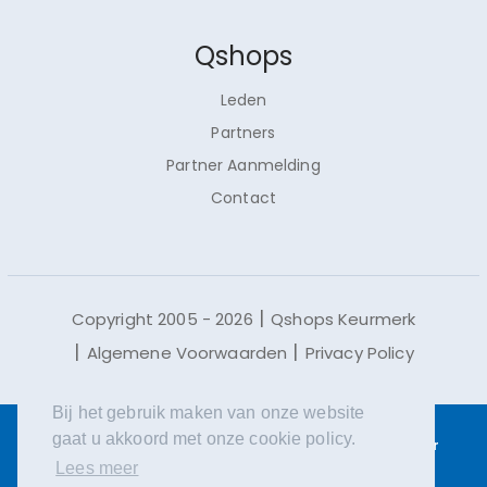
Qshops
Leden
Partners
Partner Aanmelding
Contact
Copyright 2005 - 2026
Qshops Keurmerk
Algemene Voorwaarden
Privacy Policy
Bij het gebruik maken van onze website
gaat u akkoord met onze cookie policy.
Qshops maakt gebruik van cookies.
Lees meer
over
Lees meer
cookies en waarom we deze gebruiken.