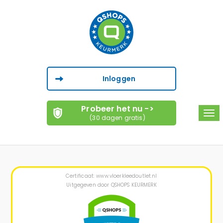
Inloggen
Probeer het nu ->
Tog
(30 dagen gratis)
navi
Certificaat: www.vloerkleedoutlet.nl
Uitgegeven door QSHOPS KEURMERK