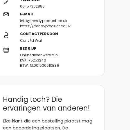
06-57302880
E-MAIL
info@trendyproduct.co.uk
https://trendyproduct.co.uk
CONTACTPERSOON
Cor v/d Wal
BEDRIJF
Onlinedierenwereld.nl
KVK: 75253240
BTW: NL001530610B38
Handig toch? Die
ervaringen van anderen!
Elke klant die een bestelling plaatst mag
een beoordeling plaatsen. De