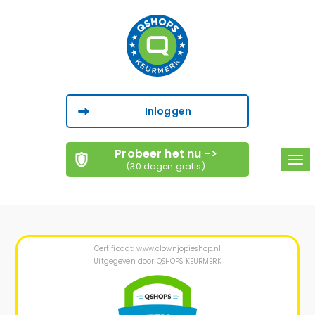
Inloggen
Probeer het nu ->
Tog
(30 dagen gratis)
navi
Certificaat: www.clownjopieshop.nl
Uitgegeven door QSHOPS KEURMERK