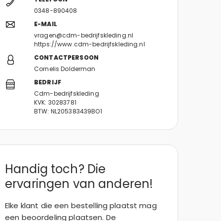
0348-890408
E-MAIL
vragen@cdm-bedrijfskleding.nl
https://www.cdm-bedrijfskleding.nl
CONTACTPERSOON
Cornelis Dolderman
BEDRIJF
Cdm-bedrijfskleding
KVK: 30283781
BTW: NL205383439BO1
Handig toch? Die
ervaringen van anderen!
Elke klant die een bestelling plaatst mag
een beoordeling plaatsen. De