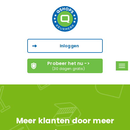
Inloggen
Probeer het nu ->
Tog
(30 dagen gratis)
navi
Meer klanten door meer