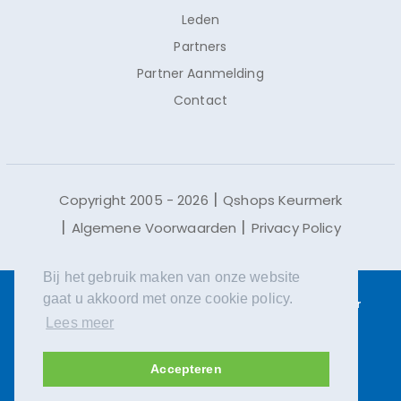
Leden
Partners
Partner Aanmelding
Contact
Copyright 2005 - 2026
Qshops Keurmerk
Algemene Voorwaarden
Privacy Policy
Bij het gebruik maken van onze website
gaat u akkoord met onze cookie policy.
Qshops maakt gebruik van cookies.
Lees meer
over
Lees meer
cookies en waarom we deze gebruiken.
Accepteren
ACCEPTEREN